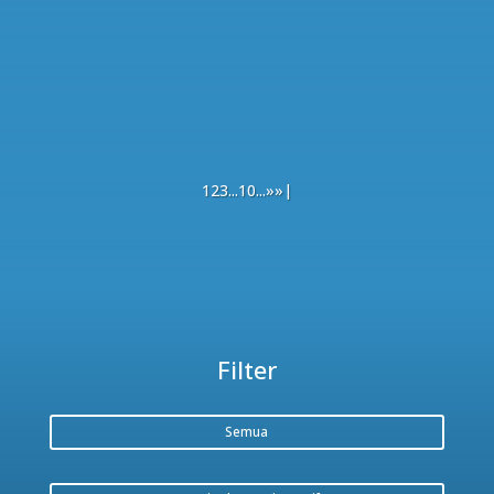
1
2
3
...
10
...
»
»|
Filter
Semua