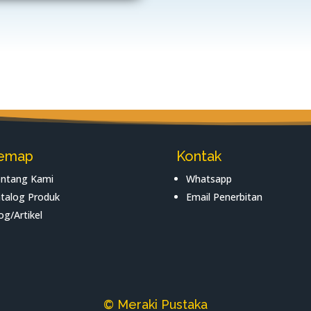
temap
Kontak
ntang Kami
Whatsapp
talog Produk
Email Penerbitan
og/Artikel
© Meraki Pustaka