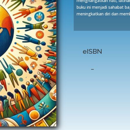
menghangatkan hati, latihan
buku ini menjadi sahabat ba
meningkatkan diri dan membu
eISBN
–