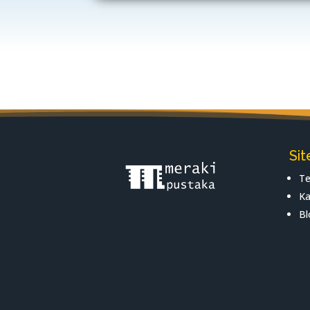
Si
Te
Ka
Bl