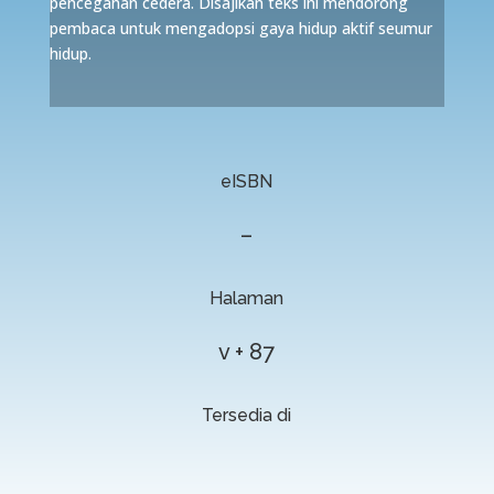
pencegahan cedera. Disajikan teks ini mendorong
pembaca untuk mengadopsi gaya hidup aktif seumur
hidup.
eISBN
–
Halaman
v + 87
Tersedia di