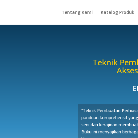
Tentang Kami
Katalog Produk
Teknik Pem
Akse
E
“Teknik Pembuatan Perhias
panduan komprehensif yang
seni dan kerajinan membuat
Buku ini menyajikan berbagai