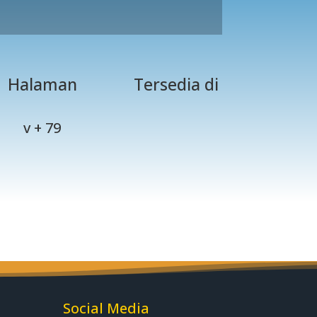
Halaman
Tersedia di
v + 79
Social Media