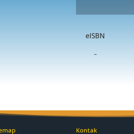
eISBN
–
temap
Kontak