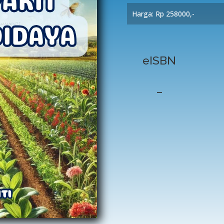
Harga: Rp 258000,-
eISBN
–