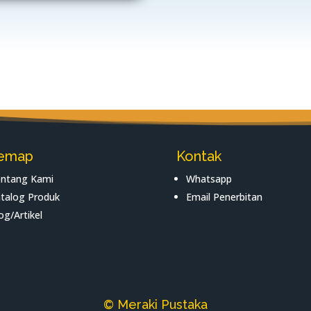
temap
Kontak
ntang Kami
Whatsapp
talog Produk
Email Penerbitan
og/Artikel
© Meraki Pustaka