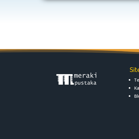
Si
Te
Ka
Bl