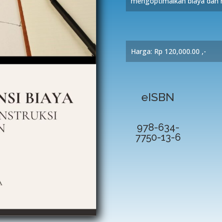
mengoptimalkan biaya dan m
Harga: Rp 120
,000.00
,-
eISBN
978-634-
7750-13-6