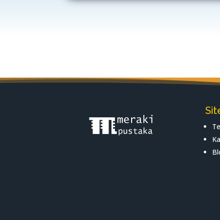
Si
Te
Ka
Bl