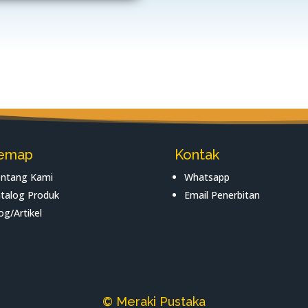
temap
Kontak
ntang Kami
Whatsapp
talog Produk
Email Penerbitan
og/Artikel
© Meraki Pustaka