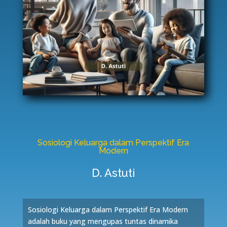
Sosiologi Keluarga dalam Perspektif Era
Modern
D. Astuti
Sosiologi Keluarga dalam Perspektif Era Modern
adalah buku yang mengupas tuntas dinamika