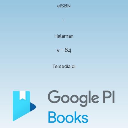
eISBN
–
Halaman
v + 64
Tersedia di