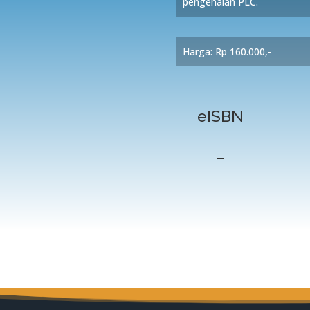
pengenalan PLC.
Harga: Rp 160.000,-
eISBN
–