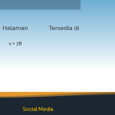
Halaman
Tersedia di
v + 78
Social Media