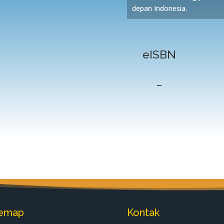
depan Indonesia.
eISBN
–
temap
Kontak