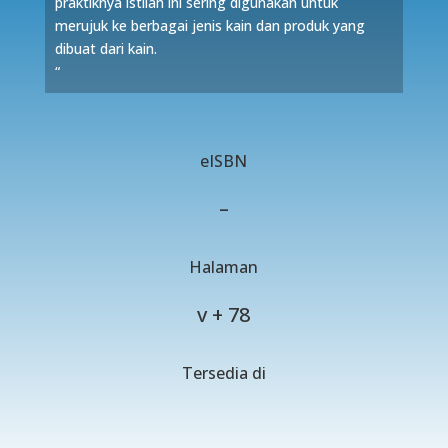
praktiknya istilah ini sering digunakan untuk
merujuk ke berbagai jenis kain dan produk yang
dibuat dari kain.
“
eISBN
–
Halaman
v + 78
Tersedia di