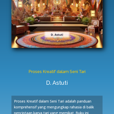
Proses Kreatif dalam Seni Tari
D. Astuti
Proses Kreatif dalam Seni Tari adalah panduan
komprehensif yang mengungkap rahasia di balik
penciptaan karya tari yang memikat. Buku ini