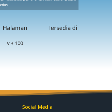
rius.
Halaman
Tersedia di
v + 100
Social Media