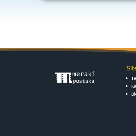
Si
Te
Ka
Bl