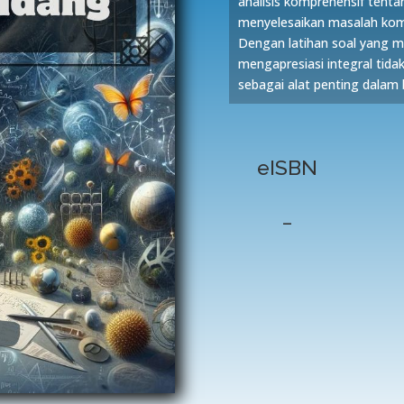
analisis komprehensif tent
menyelesaikan masalah komp
Dengan latihan soal yang
mengapresiasi integral tida
sebagai alat penting dalam b
eISBN
–