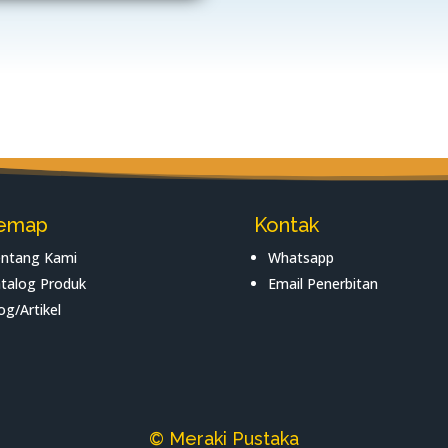
temap
Kontak
ntang Kami
Whatsapp
talog Produk
Email Penerbitan
og/Artikel
© Meraki Pustaka