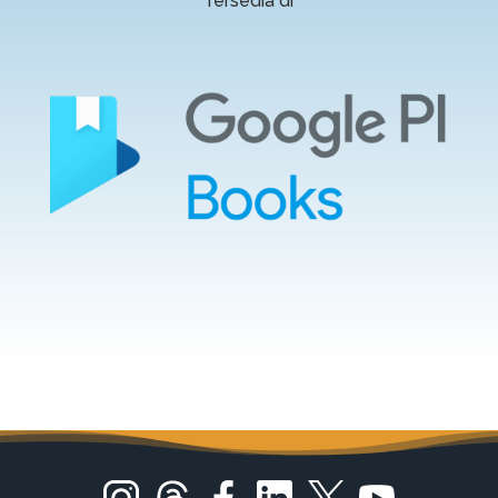
Tersedia di