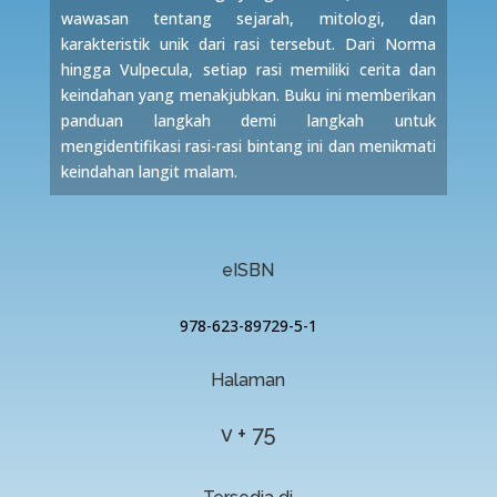
wawasan tentang sejarah, mitologi, dan
karakteristik unik dari rasi tersebut. Dari Norma
hingga Vulpecula, setiap rasi memiliki cerita dan
keindahan yang menakjubkan. Buku ini memberikan
panduan langkah demi langkah untuk
mengidentifikasi rasi-rasi bintang ini dan menikmati
keindahan langit malam.
eISBN
978-623-89729-5-1
Halaman
v + 75