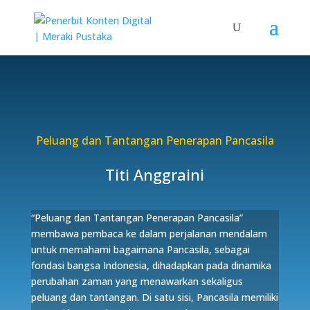
Peluang dan Tantangan Penerapan Pancasila
Titi Anggraini
“Peluang dan Tantangan Penerapan Pancasila”
membawa pembaca ke dalam perjalanan mendalam
untuk memahami bagaimana Pancasila, sebagai
fondasi bangsa Indonesia, dihadapkan pada dinamika
perubahan zaman yang menawarkan sekaligus
peluang dan tantangan. Di satu sisi, Pancasila memiliki