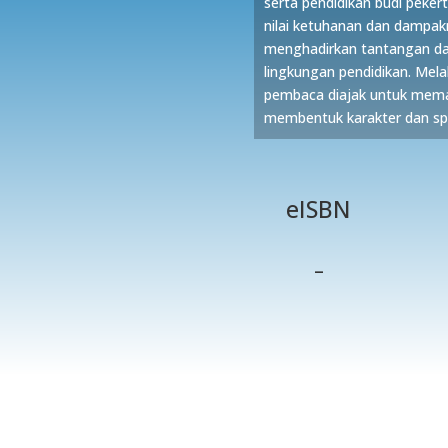
serta pendidikan budi peke
nilai ketuhanan dan dampakn
menghadirkan tantangan da
lingkungan pendidikan. Mela
pembaca diajak untuk mema
membentuk karakter dan spir
eISBN
–