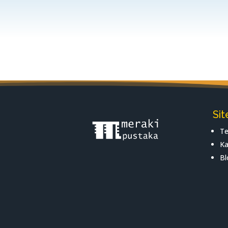
Si
Te
Ka
Bl