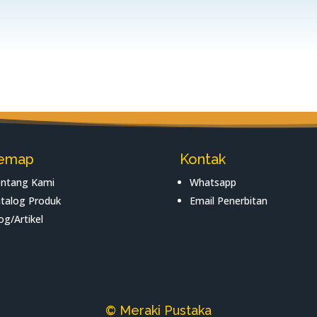
temap
Kontak
ntang Kami
Whatsapp
talog Produk
Email Penerbitan
og/Artikel
© Meraki Pustaka