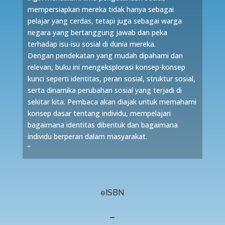
mempersiapkan mereka tidak hanya sebagai
pelajar yang cerdas, tetapi juga sebagai warga
negara yang bertanggung jawab dan peka
terhadap isu-isu sosial di dunia mereka.
Dengan pendekatan yang mudah dipahami dan
relevan, buku ini mengeksplorasi konsep-konsep
kunci seperti identitas, peran sosial, struktur sosial,
serta dinamika perubahan sosial yang terjadi di
sekitar kita. Pembaca akan diajak untuk memahami
konsep dasar tentang individu, mempelajari
bagaimana identitas dibentuk dan bagaimana
individu berperan dalam masyarakat.
“
eISBN
–