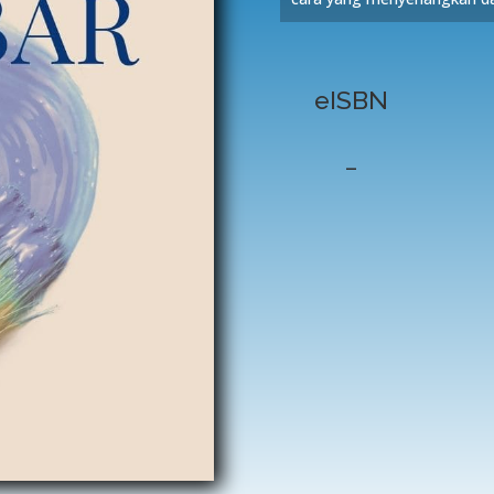
eISBN
–