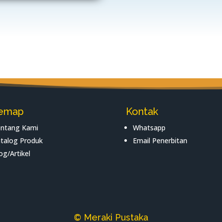
temap
Kontak
ntang Kami
Whatsapp
talog Produk
Email Penerbitan
og/Artikel
© Meraki Pustaka