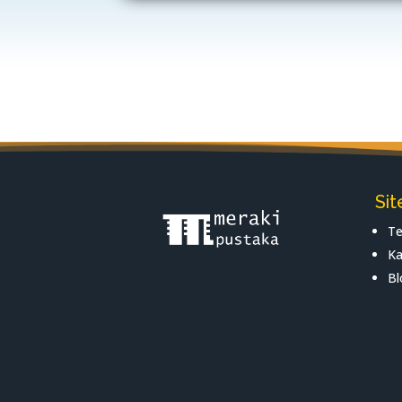
Si
Te
Ka
Bl