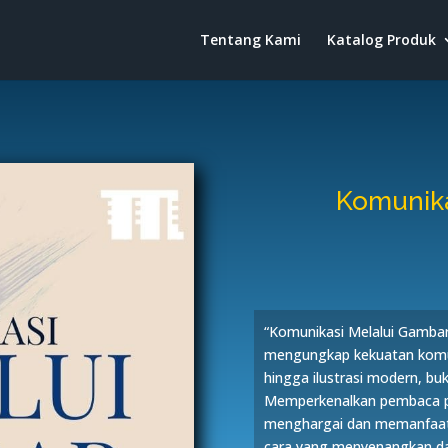
Tentang Kami
Katalog Produk
Komunika
“Komunikasi Melalui Gambar
mengungkap kekuatan komunik
hingga ilustrasi modern, buk
Memperkenalkan pembaca p
menghargai dan memanfaatk
cara yang menyenangkan da