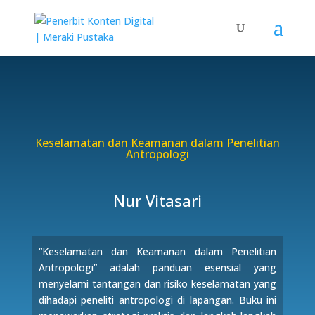
Keselamatan dan Keamanan dalam Penelitian
Antropologi
Nur Vitasari
“Keselamatan dan Keamanan dalam Penelitian
Antropologi” adalah panduan esensial yang
menyelami tantangan dan risiko keselamatan yang
dihadapi peneliti antropologi di lapangan. Buku ini