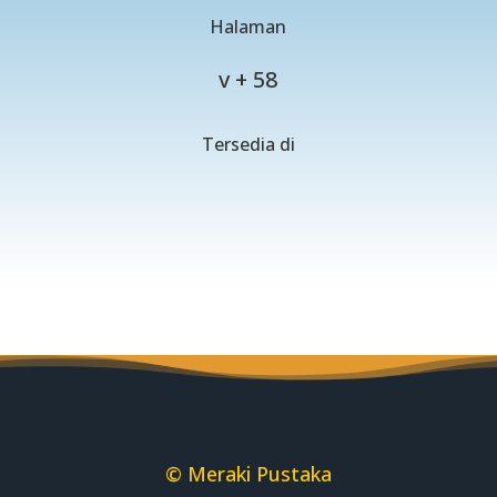
Halaman
v + 58
Tersedia di
© Meraki Pustaka