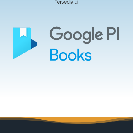
Tersedia di