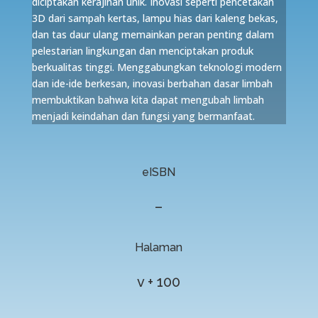
diciptakan kerajinan unik. Inovasi seperti pencetakan
3D dari sampah kertas, lampu hias dari kaleng bekas,
dan tas daur ulang memainkan peran penting dalam
pelestarian lingkungan dan menciptakan produk
berkualitas tinggi. Menggabungkan teknologi modern
dan ide-ide berkesan, inovasi berbahan dasar limbah
membuktikan bahwa kita dapat mengubah limbah
menjadi keindahan dan fungsi yang bermanfaat.
eISBN
–
Halaman
v + 100