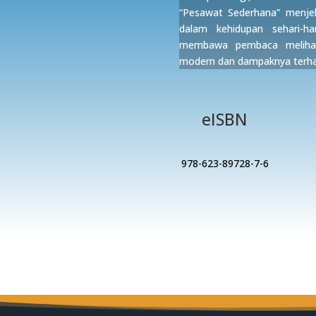
“Pesawat Sederhana” menjel
dalam kehidupan sehari-har
membawa pembaca melihat 
modern dan dampaknya terha
eISBN
978-623-89728-7-6