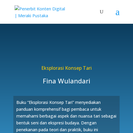
Eksplorasi Konsep Tari
Fina Wulandari
Buku “Eksplorasi Konsep Tari” menyediakan
panduan komprehensif bagi pembaca untuk
memahami berbagai aspek dan nuansa tari sebagai
bentuk seni dan ekspresi budaya. Dengan
penekanan pada teori dan praktik, buku ini