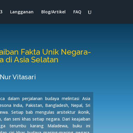
Langganan
Blog/Artikel
FAQ
jaiban Fakta Unik Negara-
 di Asia Selatan
Nur Vitasari
a dalam perjalanan budaya melintasi Asia
ona India, Pakistan, Bangladesh, Nepal, Sri
wa. Setiap bab mengulas arsitektur ikonik,
ah, dan seni khas setiap negara. Dari keajaiban
gga terumbu karang Maladewa, buku ini
an ciri khas budaya masing-masing negara.