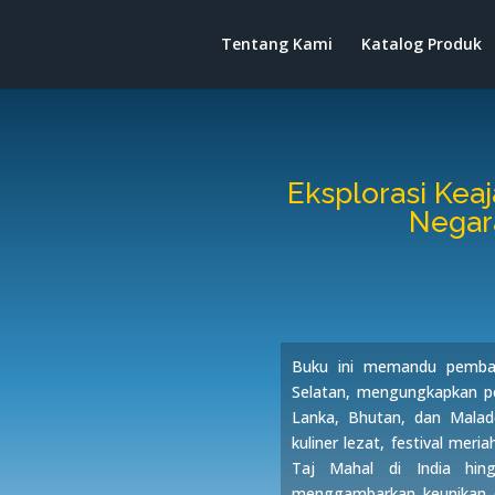
Tentang Kami
Katalog Produk
Eksplorasi Kea
Negara
Buku ini memandu pembac
Selatan, mengungkapkan pes
Lanka, Bhutan, dan Malade
kuliner lezat, festival meri
Taj Mahal di India hin
menggambarkan keunikan d