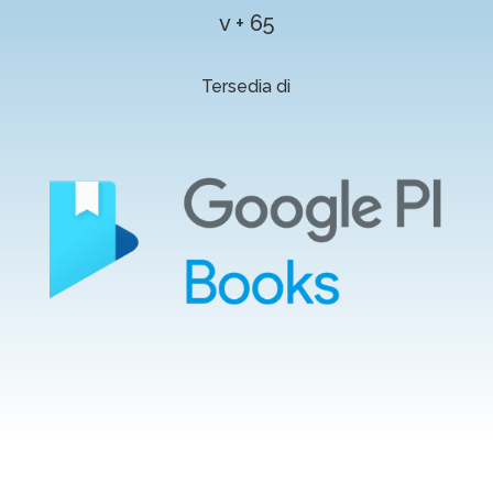
v + 65
Tersedia di