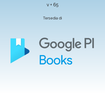
v + 65
Tersedia di