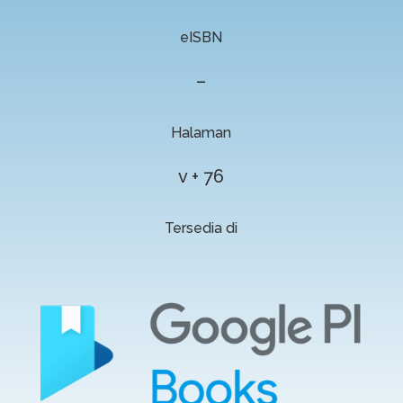
eISBN
–
Halaman
v + 76
Tersedia di