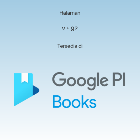
Halaman
v + 92
Tersedia di