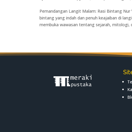
Pemandangan Langit Malam: Rasi Bintang Nur Vi
bintang yang indah dan penuh keajaiban di lang
membuka wawasan tentang sejarah, mitologi, d
Si
Te
Ka
Bl