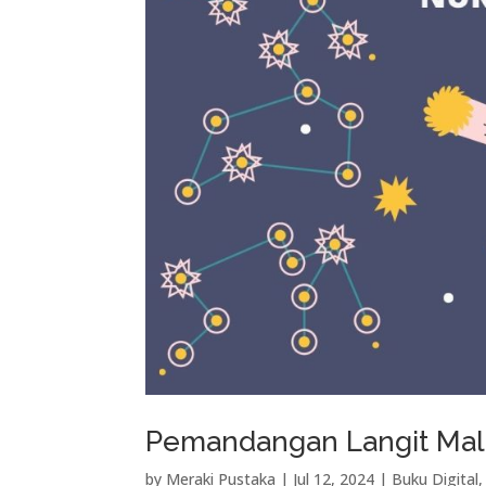
Pemandangan Langit Mala
by
Meraki Pustaka
|
Jul 12, 2024
|
Buku Digital