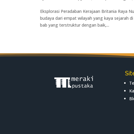
Eksplorasi Peradaban Kerajaan Britania Raya Nu
budaya dari empat wilayah yang kaya sejarah di B
bab yang terstruktur dengan baik,...
Si
Te
Ka
Bl